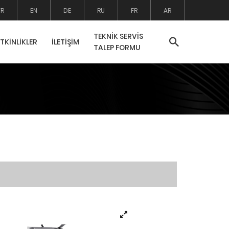
TR
EN
DE
RU
FR
AR
TEKNİK SERVİS
ETKİNLİKLER
İLETİŞİM
TALEP FORMU