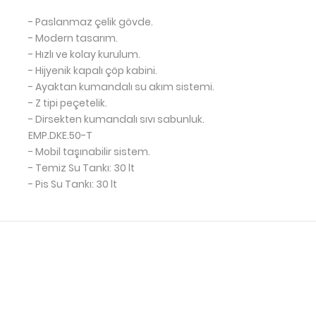
- Paslanmaz çelik gövde.
- Modern tasarım.
- Hızlı ve kolay kurulum.
- Hijyenik kapalı çöp kabini.
- Ayaktan kumandalı su akım sistemi.
- Z tipi peçetelik.
- Dirsekten kumandalı sıvı sabunluk.
EMP.DKE.50-T
- Mobil taşınabilir sistem.
- Temiz Su Tankı: 30 lt
- Pis Su Tankı: 30 lt