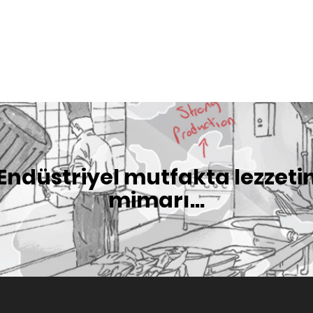
Endüstriyel mutfakta lezzeti
mimarı...